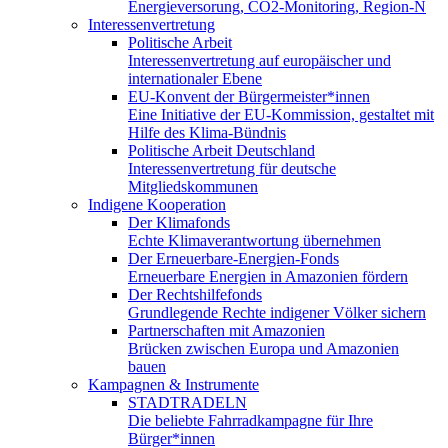
Energieversorung, CO2-Monitoring, Region-N
Interessenvertretung
Politische Arbeit
Interessenvertretung auf europäischer und
internationaler Ebene
EU-Konvent der Bürgermeister*innen
Eine Initiative der EU-Kommission, gestaltet mit
Hilfe des Klima-Bündnis
Politische Arbeit Deutschland
Interessenvertretung für deutsche
Mitgliedskommunen
Indigene Kooperation
Der Klimafonds
Echte Klimaverantwortung übernehmen
Der Erneuerbare-Energien-Fonds
Erneuerbare Energien in Amazonien fördern
Der Rechtshilfefonds
Grundlegende Rechte indigener Völker sichern
Partnerschaften mit Amazonien
Brücken zwischen Europa und Amazonien
bauen
Kampagnen & Instrumente
STADTRADELN
Die beliebte Fahrradkampagne für Ihre
Bürger*innen