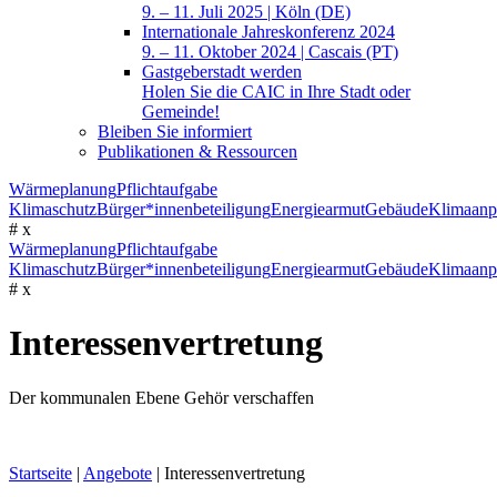
9. – 11. Juli 2025 | Köln (DE)
Internationale Jahreskonferenz 2024
9. – 11. Oktober 2024 | Cascais (PT)
Gastgeberstadt werden
Holen Sie die CAIC in Ihre Stadt oder
Gemeinde!
Bleiben Sie informiert
Publikationen & Ressourcen
Wärmeplanung
Pflichtaufgabe
Klimaschutz
Bürger*innenbeteiligung
Energiearmut
Gebäude
Klimaanp
#
x
Wärmeplanung
Pflichtaufgabe
Klimaschutz
Bürger*innenbeteiligung
Energiearmut
Gebäude
Klimaanp
#
x
Interessenvertretung
Der kommunalen Ebene Gehör verschaffen
Startseite
|
Angebote
|
Interessenvertretung