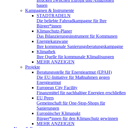
Brücken zwischen Europa und Amazonien
bauen
Kampagnen & Instrumente
STADTRADELN
Die beliebte Fahrradkampagne für Ihre
Bürger*innen
Klimaschutz-Planer
Das Bilanzierungsinstrument für Kommunen
Energiekarawane
Ihre kommunale Sanierungsberatungskampagne
Klimathek
Ihre Quelle für kommunale Klimalösungen
MEHR ANZEIGEN
Projekte
Beratungsstelle für Energiearmut (EPAH)
Die EU-Initiative für Maßnahmen gegen
Energiearmut
European City Facility
Finanzmittel für nachhaltige Energien erschließen
EU Peers
Gemeinschaft für One-Stop-Shops für
Sanierungen
Europäischer Klimapakt
Bürger*innen für den Klimaschutz gewinnen
MEHR ANZEIGEN