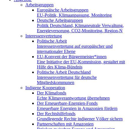
Arbeitsgruppen
Europäische Arbeitsgruppen
EU-Politik, Klimaanpassung, Monitoring
Deutsche Arbeitsgruppen
Politik Deutschland, Klimaneutrale Verwaltung,
Energieversorung, CO2-Monitoring, Region-N
Interessenvertretung
Politische Arbeit
Interessenvertretung auf europäischer und
internationaler Ebene
EU-Konvent der Bürgermeister*innen
Eine Initiative der EU-Kommission, gestaltet mit
Hilfe des Klima-Bündnis
Politische Arbeit Deutschland
Interessenvertretung für deutsche
Mitgliedskommunen
Indigene Kooperation
Der Klimafonds
Echte Klimaverantwortung übernehmen
Der Erneuerbare-Energien-Fonds
Erneuerbare Energien in Amazonien fördern
Der Rechtshilfefonds
Grundlegende Rechte indigener Völker sichern
Partnerschaften mit Amazonien