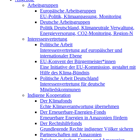
Arbeitsgruppen
Europäische Arbeitsgruppen
EU-Politik, Klimaanpassung, Monitoring
Deutsche Arbeitsgruppen
Politik Deutschland, Klimaneutrale Verwaltung,
Energieversorung, CO2-Monitoring, Region-N
Interessenvertretung
Politische Arbeit
Interessenvertretung auf europäischer und
internationaler Ebene
EU-Konvent der Bürgermeister*innen
Eine Initiative der EU-Kommission, gestaltet mit
Hilfe des Klima-Bündnis
Politische Arbeit Deutschland
Interessenvertretung für deutsche
Mitgliedskommunen
Indigene Kooperation
Der Klimafonds
Echte Klimaverantwortung übernehmen
Der Erneuerbare-Energien-Fonds
Erneuerbare Energien in Amazonien fördern
Der Rechtshilfefonds
Grundlegende Rechte indigener Völker sichern
Partnerschaften mit Amazonien