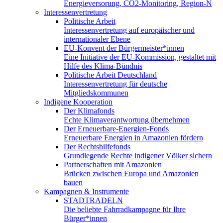
Energieversorung, CO2-Monitoring, Region-N
Interessenvertretung
Politische Arbeit
Interessenvertretung auf europäischer und
internationaler Ebene
EU-Konvent der Bürgermeister*innen
Eine Initiative der EU-Kommission, gestaltet mit
Hilfe des Klima-Bündnis
Politische Arbeit Deutschland
Interessenvertretung für deutsche
Mitgliedskommunen
Indigene Kooperation
Der Klimafonds
Echte Klimaverantwortung übernehmen
Der Erneuerbare-Energien-Fonds
Erneuerbare Energien in Amazonien fördern
Der Rechtshilfefonds
Grundlegende Rechte indigener Völker sichern
Partnerschaften mit Amazonien
Brücken zwischen Europa und Amazonien
bauen
Kampagnen & Instrumente
STADTRADELN
Die beliebte Fahrradkampagne für Ihre
Bürger*innen