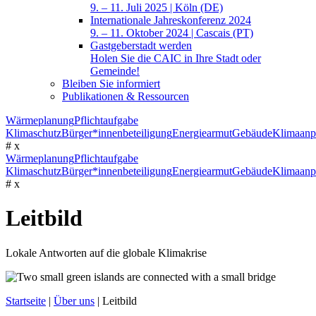
9. – 11. Juli 2025 | Köln (DE)
Internationale Jahreskonferenz 2024
9. – 11. Oktober 2024 | Cascais (PT)
Gastgeberstadt werden
Holen Sie die CAIC in Ihre Stadt oder
Gemeinde!
Bleiben Sie informiert
Publikationen & Ressourcen
Wärmeplanung
Pflichtaufgabe
Klimaschutz
Bürger*innenbeteiligung
Energiearmut
Gebäude
Klimaanp
#
x
Wärmeplanung
Pflichtaufgabe
Klimaschutz
Bürger*innenbeteiligung
Energiearmut
Gebäude
Klimaanp
#
x
Leitbild
Lokale Antworten auf die globale Klimakrise
Startseite
|
Über uns
|
Leitbild