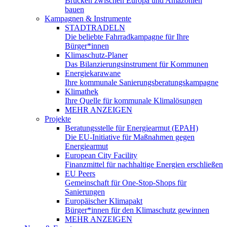
Brücken zwischen Europa und Amazonien
bauen
Kampagnen & Instrumente
STADTRADELN
Die beliebte Fahrradkampagne für Ihre
Bürger*innen
Klimaschutz-Planer
Das Bilanzierungsinstrument für Kommunen
Energiekarawane
Ihre kommunale Sanierungsberatungskampagne
Klimathek
Ihre Quelle für kommunale Klimalösungen
MEHR ANZEIGEN
Projekte
Beratungsstelle für Energiearmut (EPAH)
Die EU-Initiative für Maßnahmen gegen
Energiearmut
European City Facility
Finanzmittel für nachhaltige Energien erschließen
EU Peers
Gemeinschaft für One-Stop-Shops für
Sanierungen
Europäischer Klimapakt
Bürger*innen für den Klimaschutz gewinnen
MEHR ANZEIGEN