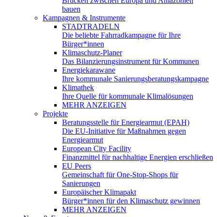
Brücken zwischen Europa und Amazonien
bauen
Kampagnen & Instrumente
STADTRADELN
Die beliebte Fahrradkampagne für Ihre
Bürger*innen
Klimaschutz-Planer
Das Bilanzierungsinstrument für Kommunen
Energiekarawane
Ihre kommunale Sanierungsberatungskampagne
Klimathek
Ihre Quelle für kommunale Klimalösungen
MEHR ANZEIGEN
Projekte
Beratungsstelle für Energiearmut (EPAH)
Die EU-Initiative für Maßnahmen gegen
Energiearmut
European City Facility
Finanzmittel für nachhaltige Energien erschließen
EU Peers
Gemeinschaft für One-Stop-Shops für
Sanierungen
Europäischer Klimapakt
Bürger*innen für den Klimaschutz gewinnen
MEHR ANZEIGEN