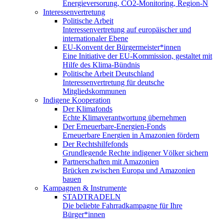
Energieversorung, CO2-Monitoring, Region-N
Interessenvertretung
Politische Arbeit
Interessenvertretung auf europäischer und
internationaler Ebene
EU-Konvent der Bürgermeister*innen
Eine Initiative der EU-Kommission, gestaltet mit
Hilfe des Klima-Bündnis
Politische Arbeit Deutschland
Interessenvertretung für deutsche
Mitgliedskommunen
Indigene Kooperation
Der Klimafonds
Echte Klimaverantwortung übernehmen
Der Erneuerbare-Energien-Fonds
Erneuerbare Energien in Amazonien fördern
Der Rechtshilfefonds
Grundlegende Rechte indigener Völker sichern
Partnerschaften mit Amazonien
Brücken zwischen Europa und Amazonien
bauen
Kampagnen & Instrumente
STADTRADELN
Die beliebte Fahrradkampagne für Ihre
Bürger*innen