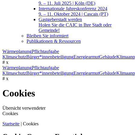
9. – 11. Juli 2025 | Köln (DE)
Internationale Jahreskonferenz 2024
9. – 11. Oktober 2024 | Cascais (PT)
Gastgeberstadt werden
Holen Sie die CAIC in Ihre Stadt oder
Gemeinde!
Bleiben Sie informiert
Publikationen & Ressourcen
Wärmeplanung
Pflichtaufgabe
Klimaschutz
Bürger*innenbeteiligung
Energiearmut
Gebäude
Klimaanp
#
x
Wärmeplanung
Pflichtaufgabe
Klimaschutz
Bürger*innenbeteiligung
Energiearmut
Gebäude
Klimaanp
#
x
Cookies
Übersicht verwendeter
Cookies
Startseite
|
Cookies