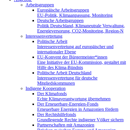
Arbeitsgruppen
Europäische Arbeitsgruppen
EU-Politik, Klimaanpassung, Monitoring
Deutsche Arbeitsgruppen
Politik Deutschland, Klimaneutrale Verwaltung,
Energieversorung, CO2-Monitoring, Region-N
Interessenvertretung
Politische Arbeit
Interessenvertretung auf europäischer und
internationaler Ebene
EU-Konvent der Bürgermeister*innen
Eine Initiative der EU-Kommission, gestaltet mit
Hilfe des Klima-Bündnis
Politische Arbeit Deutschland
Interessenvertretung für deutsche
Mitgliedskommunen
Indigene Kooperation
Der Klimafonds
Echte Klimaverantwortung übernehmen
Der Erneuerbare-Energien-Fonds
Erneuerbare Energien in Amazonien fördern
Der Rechtshilfefonds
Grundlegende Rechte indigener Völker sichern
Partnerschaften mit Amazonien