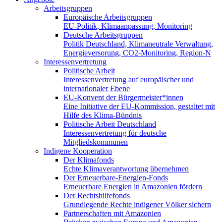
Arbeitsgruppen
Europäische Arbeitsgruppen
EU-Politik, Klimaanpassung, Monitoring
Deutsche Arbeitsgruppen
Politik Deutschland, Klimaneutrale Verwaltung,
Energieversorung, CO2-Monitoring, Region-N
Interessenvertretung
Politische Arbeit
Interessenvertretung auf europäischer und
internationaler Ebene
EU-Konvent der Bürgermeister*innen
Eine Initiative der EU-Kommission, gestaltet mit
Hilfe des Klima-Bündnis
Politische Arbeit Deutschland
Interessenvertretung für deutsche
Mitgliedskommunen
Indigene Kooperation
Der Klimafonds
Echte Klimaverantwortung übernehmen
Der Erneuerbare-Energien-Fonds
Erneuerbare Energien in Amazonien fördern
Der Rechtshilfefonds
Grundlegende Rechte indigener Völker sichern
Partnerschaften mit Amazonien