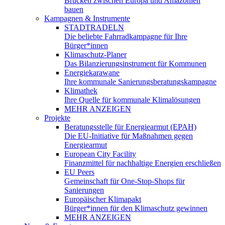
Brücken zwischen Europa und Amazonien
bauen
Kampagnen & Instrumente
STADTRADELN
Die beliebte Fahrradkampagne für Ihre
Bürger*innen
Klimaschutz-Planer
Das Bilanzierungsinstrument für Kommunen
Energiekarawane
Ihre kommunale Sanierungsberatungskampagne
Klimathek
Ihre Quelle für kommunale Klimalösungen
MEHR ANZEIGEN
Projekte
Beratungsstelle für Energiearmut (EPAH)
Die EU-Initiative für Maßnahmen gegen
Energiearmut
European City Facility
Finanzmittel für nachhaltige Energien erschließen
EU Peers
Gemeinschaft für One-Stop-Shops für
Sanierungen
Europäischer Klimapakt
Bürger*innen für den Klimaschutz gewinnen
MEHR ANZEIGEN