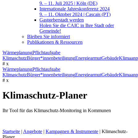
9. – 11. Juli 2025 | Köln (DE)
Internationale Jahreskonferenz 2024
9. – 11. Oktober 2024 | Cascais (PT)
Gastgeberstadt werden
Holen Sie die CAIC in Ihre Stadt oder
Gemeinde!
Bleiben Sie informiert
Publikationen & Ressourcen
Wärmeplanung
Pflichtaufgabe
Klimaschutz
Bürger*innenbeteiligung
Energiearmut
Gebäude
Klimaanp
#
x
Wärmeplanung
Pflichtaufgabe
Klimaschutz
Bürger*innenbeteiligung
Energiearmut
Gebäude
Klimaanp
#
x
Klimaschutz-Planer
Ihr Tool für das Klimaschutz-Monitoring in Kommunen
Startseite
|
Angebote
|
Kampagnen & Instrumente
|
Klimaschutz-
Planer