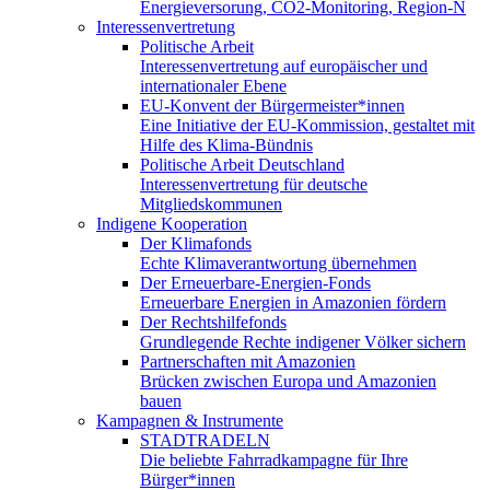
Energieversorung, CO2-Monitoring, Region-N
Interessenvertretung
Politische Arbeit
Interessenvertretung auf europäischer und
internationaler Ebene
EU-Konvent der Bürgermeister*innen
Eine Initiative der EU-Kommission, gestaltet mit
Hilfe des Klima-Bündnis
Politische Arbeit Deutschland
Interessenvertretung für deutsche
Mitgliedskommunen
Indigene Kooperation
Der Klimafonds
Echte Klimaverantwortung übernehmen
Der Erneuerbare-Energien-Fonds
Erneuerbare Energien in Amazonien fördern
Der Rechtshilfefonds
Grundlegende Rechte indigener Völker sichern
Partnerschaften mit Amazonien
Brücken zwischen Europa und Amazonien
bauen
Kampagnen & Instrumente
STADTRADELN
Die beliebte Fahrradkampagne für Ihre
Bürger*innen