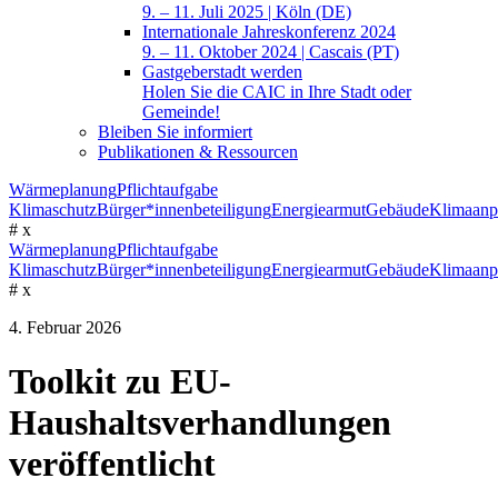
9. – 11. Juli 2025 | Köln (DE)
Internationale Jahreskonferenz 2024
9. – 11. Oktober 2024 | Cascais (PT)
Gastgeberstadt werden
Holen Sie die CAIC in Ihre Stadt oder
Gemeinde!
Bleiben Sie informiert
Publikationen & Ressourcen
Wärmeplanung
Pflichtaufgabe
Klimaschutz
Bürger*innenbeteiligung
Energiearmut
Gebäude
Klimaanp
#
x
Wärmeplanung
Pflichtaufgabe
Klimaschutz
Bürger*innenbeteiligung
Energiearmut
Gebäude
Klimaanp
#
x
4. Februar 2026
Toolkit zu EU-
Haushaltsverhandlungen
veröffentlicht