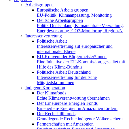
Arbeitsgruppen
Europäische Arbeitsgruppen
EU-Politik, Klimaanpassung, Monitoring
Deutsche Arbeitsgruppen
Politik Deutschland, Klimaneutrale Verwaltung,
Energieversorung, CO2-Monitoring, Region-N
Interessenvertretung
Politische Arbeit
Interessenvertretung auf europäischer und
internationaler Ebene
EU-Konvent der Bürgermeister*innen
Eine Initiative der EU-Kommission, gestaltet mit
Hilfe des Klima-Bündnis
Politische Arbeit Deutschland
Interessenvertretung für deutsche
Mitgliedskommunen
Indigene Kooperation
Der Klimafonds
Echte Klimaverantwortung übernehmen
Der Erneuerbare-Energien-Fonds
Erneuerbare Energien in Amazonien fördern
Der Rechtshilfefonds
Grundlegende Rechte indigener Völker sichern
Partnerschaften mit Amazonien