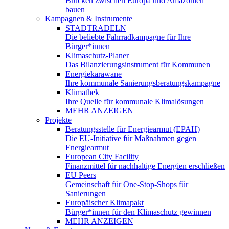
Brücken zwischen Europa und Amazonien
bauen
Kampagnen & Instrumente
STADTRADELN
Die beliebte Fahrradkampagne für Ihre
Bürger*innen
Klimaschutz-Planer
Das Bilanzierungsinstrument für Kommunen
Energiekarawane
Ihre kommunale Sanierungsberatungskampagne
Klimathek
Ihre Quelle für kommunale Klimalösungen
MEHR ANZEIGEN
Projekte
Beratungsstelle für Energiearmut (EPAH)
Die EU-Initiative für Maßnahmen gegen
Energiearmut
European City Facility
Finanzmittel für nachhaltige Energien erschließen
EU Peers
Gemeinschaft für One-Stop-Shops für
Sanierungen
Europäischer Klimapakt
Bürger*innen für den Klimaschutz gewinnen
MEHR ANZEIGEN