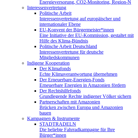
Energieversorung, CO2-Monitoring, Region-N
Interessenvertretung
Politische Arbeit
Interessenvertretung auf europäischer und
internationaler Ebene
EU-Konvent der Bürgermeister*innen
Eine Initiative der EU-Kommission, gestaltet mit
Hilfe des Klima-Bündnis
Politische Arbeit Deutschland
Interessenvertretung für deutsche
Mitgliedskommunen
Indigene Kooperation
Der Klimafonds
Echte Klimaverantwortung übernehmen
Der Erneuerbare-Energien-Fonds
Erneuerbare Energien in Amazonien fördern
Der Rechtshilfefonds
Grundlegende Rechte indigener Völker sichern
Partnerschaften mit Amazonien
Brücken zwischen Europa und Amazonien
bauen
Kampagnen & Instrumente
STADTRADELN
Die beliebte Fahrradkampagne für Ihre
Bürger*innen