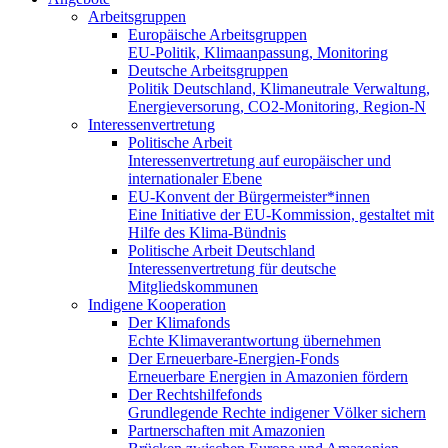
Arbeitsgruppen
Europäische Arbeitsgruppen
EU-Politik, Klimaanpassung, Monitoring
Deutsche Arbeitsgruppen
Politik Deutschland, Klimaneutrale Verwaltung,
Energieversorung, CO2-Monitoring, Region-N
Interessenvertretung
Politische Arbeit
Interessenvertretung auf europäischer und
internationaler Ebene
EU-Konvent der Bürgermeister*innen
Eine Initiative der EU-Kommission, gestaltet mit
Hilfe des Klima-Bündnis
Politische Arbeit Deutschland
Interessenvertretung für deutsche
Mitgliedskommunen
Indigene Kooperation
Der Klimafonds
Echte Klimaverantwortung übernehmen
Der Erneuerbare-Energien-Fonds
Erneuerbare Energien in Amazonien fördern
Der Rechtshilfefonds
Grundlegende Rechte indigener Völker sichern
Partnerschaften mit Amazonien