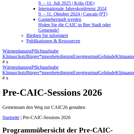
9. – 11. Juli 2025 | Köln (DE)
Internationale Jahreskonferenz 2024
9. – 11. Oktober 2024 | Cascais (PT)
Gastgeberstadt werden
Holen Sie die CAIC in Ihre Stadt oder
Gemeinde!
Bleiben Sie informiert
Publikationen & Ressourcen
Wärmeplanung
Pflichtaufgabe
Klimaschutz
Bürger*innenbeteiligung
Energiearmut
Gebäude
Klimaanp
#
x
Wärmeplanung
Pflichtaufgabe
Klimaschutz
Bürger*innenbeteiligung
Energiearmut
Gebäude
Klimaanp
#
x
Pre-CAIC-Sessions 2026
Gemeinsam den Weg zur CAIC26 gestalten
Startseite
|
Pre-CAIC-Sessions 2026
Programmübersicht der Pre-CAIC-