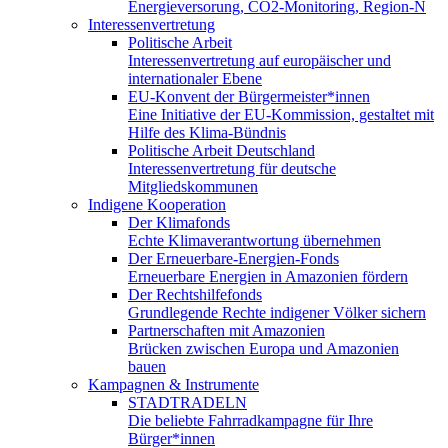
Energieversorung, CO2-Monitoring, Region-N
Interessenvertretung
Politische Arbeit
Interessenvertretung auf europäischer und
internationaler Ebene
EU-Konvent der Bürgermeister*innen
Eine Initiative der EU-Kommission, gestaltet mit
Hilfe des Klima-Bündnis
Politische Arbeit Deutschland
Interessenvertretung für deutsche
Mitgliedskommunen
Indigene Kooperation
Der Klimafonds
Echte Klimaverantwortung übernehmen
Der Erneuerbare-Energien-Fonds
Erneuerbare Energien in Amazonien fördern
Der Rechtshilfefonds
Grundlegende Rechte indigener Völker sichern
Partnerschaften mit Amazonien
Brücken zwischen Europa und Amazonien
bauen
Kampagnen & Instrumente
STADTRADELN
Die beliebte Fahrradkampagne für Ihre
Bürger*innen