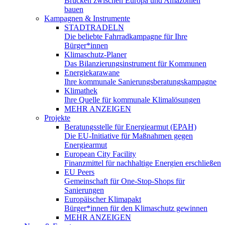
Brücken zwischen Europa und Amazonien
bauen
Kampagnen & Instrumente
STADTRADELN
Die beliebte Fahrradkampagne für Ihre
Bürger*innen
Klimaschutz-Planer
Das Bilanzierungsinstrument für Kommunen
Energiekarawane
Ihre kommunale Sanierungsberatungskampagne
Klimathek
Ihre Quelle für kommunale Klimalösungen
MEHR ANZEIGEN
Projekte
Beratungsstelle für Energiearmut (EPAH)
Die EU-Initiative für Maßnahmen gegen
Energiearmut
European City Facility
Finanzmittel für nachhaltige Energien erschließen
EU Peers
Gemeinschaft für One-Stop-Shops für
Sanierungen
Europäischer Klimapakt
Bürger*innen für den Klimaschutz gewinnen
MEHR ANZEIGEN