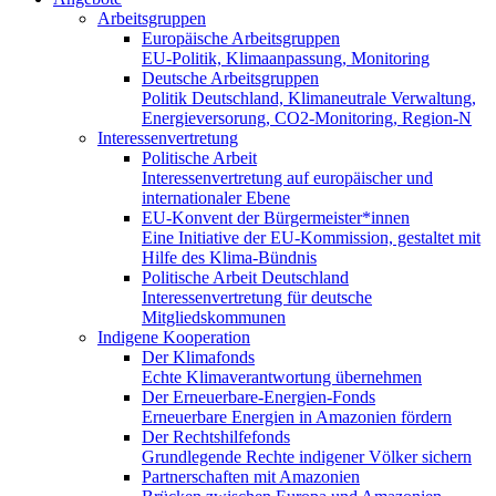
Arbeitsgruppen
Europäische Arbeitsgruppen
EU-Politik, Klimaanpassung, Monitoring
Deutsche Arbeitsgruppen
Politik Deutschland, Klimaneutrale Verwaltung,
Energieversorung, CO2-Monitoring, Region-N
Interessenvertretung
Politische Arbeit
Interessenvertretung auf europäischer und
internationaler Ebene
EU-Konvent der Bürgermeister*innen
Eine Initiative der EU-Kommission, gestaltet mit
Hilfe des Klima-Bündnis
Politische Arbeit Deutschland
Interessenvertretung für deutsche
Mitgliedskommunen
Indigene Kooperation
Der Klimafonds
Echte Klimaverantwortung übernehmen
Der Erneuerbare-Energien-Fonds
Erneuerbare Energien in Amazonien fördern
Der Rechtshilfefonds
Grundlegende Rechte indigener Völker sichern
Partnerschaften mit Amazonien