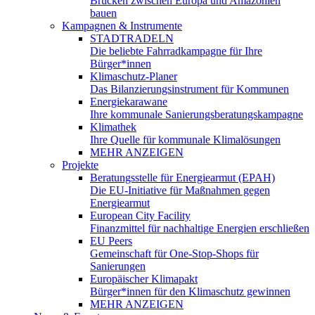
Brücken zwischen Europa und Amazonien
bauen
Kampagnen & Instrumente
STADTRADELN
Die beliebte Fahrradkampagne für Ihre
Bürger*innen
Klimaschutz-Planer
Das Bilanzierungsinstrument für Kommunen
Energiekarawane
Ihre kommunale Sanierungsberatungskampagne
Klimathek
Ihre Quelle für kommunale Klimalösungen
MEHR ANZEIGEN
Projekte
Beratungsstelle für Energiearmut (EPAH)
Die EU-Initiative für Maßnahmen gegen
Energiearmut
European City Facility
Finanzmittel für nachhaltige Energien erschließen
EU Peers
Gemeinschaft für One-Stop-Shops für
Sanierungen
Europäischer Klimapakt
Bürger*innen für den Klimaschutz gewinnen
MEHR ANZEIGEN