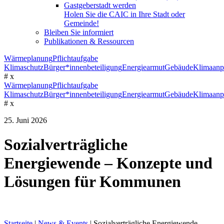
Gastgeberstadt werden
Holen Sie die CAIC in Ihre Stadt oder
Gemeinde!
Bleiben Sie informiert
Publikationen & Ressourcen
Wärmeplanung
Pflichtaufgabe
Klimaschutz
Bürger*innenbeteiligung
Energiearmut
Gebäude
Klimaanp
#
x
Wärmeplanung
Pflichtaufgabe
Klimaschutz
Bürger*innenbeteiligung
Energiearmut
Gebäude
Klimaanp
#
x
25. Juni 2026
Sozialverträgliche
Energiewende – Konzepte und
Lösungen für Kommunen
Startseite
|
News & Events
|
Sozialverträgliche Energiewende –