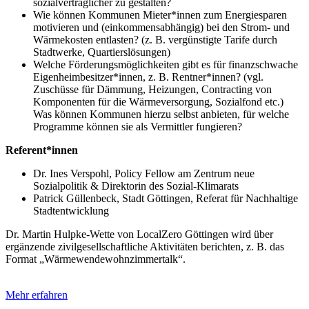
sozialverträglicher zu gestalten?
Wie können Kommunen Mieter*innen zum Energiesparen
motivieren und (einkommensabhängig) bei den Strom- und
Wärmekosten entlasten? (z. B. vergünstigte Tarife durch
Stadtwerke, Quartierslösungen)
Welche Förderungsmöglichkeiten gibt es für finanzschwache
Eigenheimbesitzer*innen, z. B. Rentner*innen? (vgl.
Zuschüsse für Dämmung, Heizungen, Contracting von
Komponenten für die Wärmeversorgung, Sozialfond etc.)
Was können Kommunen hierzu selbst anbieten, für welche
Programme können sie als Vermittler fungieren?
Referent*innen
Dr. Ines Verspohl, Policy Fellow am Zentrum neue
Sozialpolitik & Direktorin des Sozial-Klimarats
Patrick Güllenbeck, Stadt Göttingen, Referat für Nachhaltige
Stadtentwicklung
Dr. Martin Hulpke-Wette von LocalZero Göttingen wird über
ergänzende zivilgesellschaftliche Aktivitäten berichten, z. B. das
Format „Wärmewendewohnzimmertalk“.
Mehr erfahren