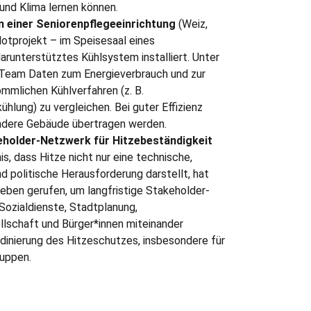
 und Klima lernen können.
n einer Seniorenpflegeeinrichtung
(Weiz,
lotprojekt – im Speisesaal eines
arunterstütztes Kühlsystem installiert. Unter
eam Daten zum Energieverbrauch und zur
ömmlichen Kühlverfahren (z. B.
hlung) zu vergleichen. Bei guter Effizienz
ndere Gebäude übertragen werden.
holder-Netzwerk für Hitzebeständigkeit
is, dass Hitze nicht nur eine technische,
d politische Herausforderung darstellt, hat
Leben gerufen, um langfristige Stakeholder-
Sozialdienste, Stadtplanung,
llschaft und Bürger*innen miteinander
ordinierung des Hitzeschutzes, insbesondere für
ruppen.