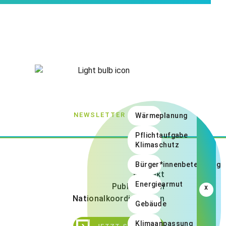
NEWSLETTER
Wärmeplanung
Pflichtaufgabe
Klimaschutz
Bürger*innenbeteiligung
Kontakt
Energiearmut
Publikationen
x
Nationalkoordinationen
Gebäude
›
Klimaanpassung