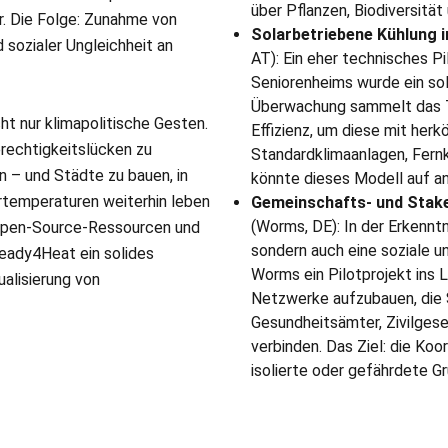
über Pflanzen, Biodiversität
r. Die Folge: Zunahme von
Solarbetriebene Kühlung i
 sozialer Ungleichheit an
AT): Ein eher technisches Pi
Seniorenheims wurde ein sol
Überwachung sammelt das T
cht nur klimapolitische Gesten.
Effizienz, um diese mit herk
rechtigkeitslücken zu
Standardklimaanlagen, Fernkü
n – und Städte zu bauen, in
könnte dieses Modell auf a
temperaturen weiterhin leben
Gemeinschafts- und Stake
(Worms, DE): In der Erkenntn
 Open-Source-Ressourcen und
sondern auch eine soziale un
eady4Heat ein solides
Worms ein Pilotprojekt ins 
alisierung von
Netzwerke aufzubauen, die 
Gesundheitsämter, Zivilgese
verbinden. Das Ziel: die Ko
isolierte oder gefährdete G