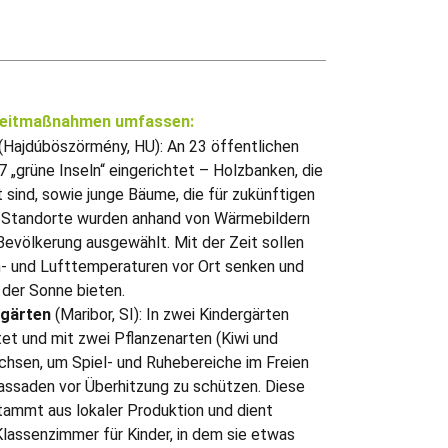
gzeitmaßnahmen umfassen:
(Hajdúböszörmény, HU): An 23 öffentlichen
 „grüne Inseln“ eingerichtet – Holzbanken, die
 sind, sowie junge Bäume, die für zukünftigen
e Standorte wurden anhand von Wärmebildern
Bevölkerung ausgewählt. Mit der Zeit sollen
n- und Lufttemperaturen vor Ort senken und
 der Sonne bieten.
rgärten
(Maribor, SI): In zwei Kindergärten
et und mit zwei Pflanzenarten (Kiwi und
chsen, um Spiel- und Ruhebereiche im Freien
assaden vor Überhitzung zu schützen. Diese
tammt aus lokaler Produktion und dient
Klassenzimmer für Kinder, in dem sie etwas