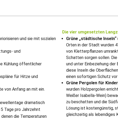
Die vier umgesetzten Lan
orisieren und sie mit sozialen
Grüne „städtische Inseln“
Orten in der Stadt wurden 47
attungs- und
von Kletterpflanzen umrankt
Schatten sorgen sollen. Di
ie Kühlung öffentlicher
und unter Einbeziehung der 
diese Inseln die Oberfläche
nspläne für Hitze und
einen sofortigen Schutz vor
Grüne Pergolen für Kinde
te von Anfang an mit ein.
wurden Holzpergolen erricht
Weißer Isabella-Wein) bewa
zu beschatten und die Südf
tzewellentage dramatisch
Lösung ist kostengünstig, s
15 Tage pro Jahrzehnt
gleichzeitig als lebendiges 
n denen die Temperaturen