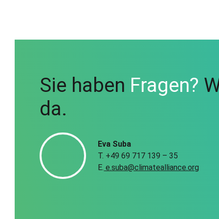
Sie haben
Fragen?
Wi
da.
Eva Suba
T. +49 69 717 139 – 35
E.
e.suba@climatealliance.org