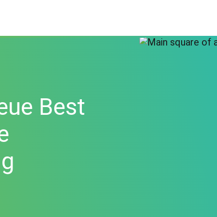
eue Best
e
ng