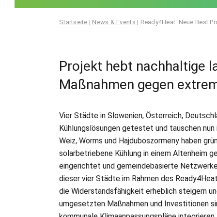
Startseite
|
News & Events
|
Ready4Heat: Neue Best Pr
Projekt hebt nachhaltige l
Maßnahmen gegen extreme
Vier Städte in Slowenien, Österreich, Deutsch
Kühlungslösungen getestet und tauschen nun i
Weiz, Worms und Hajduboszormeny haben grüne P
solarbetriebene Kühlung in einem Altenheim ge
eingerichtet und gemeindebasierte Netzwerke
dieser vier Städte im Rahmen des Ready4Heat-
die Widerstandsfähigkeit erheblich steigern 
umgesetzten Maßnahmen und Investitionen sind 
kommunale Klimaanpassungspläne integrieren.