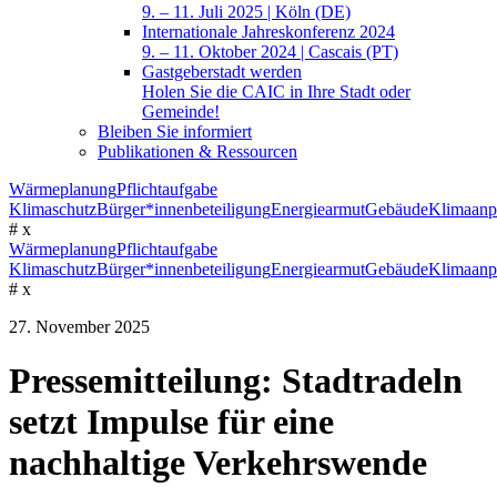
9. – 11. Juli 2025 | Köln (DE)
Internationale Jahreskonferenz 2024
9. – 11. Oktober 2024 | Cascais (PT)
Gastgeberstadt werden
Holen Sie die CAIC in Ihre Stadt oder
Gemeinde!
Bleiben Sie informiert
Publikationen & Ressourcen
Wärmeplanung
Pflichtaufgabe
Klimaschutz
Bürger*innenbeteiligung
Energiearmut
Gebäude
Klimaanp
#
x
Wärmeplanung
Pflichtaufgabe
Klimaschutz
Bürger*innenbeteiligung
Energiearmut
Gebäude
Klimaanp
#
x
27. November 2025
Pressemitteilung: Stadtradeln
setzt Impulse für eine
nachhaltige Verkehrswende