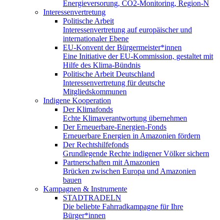
Energieversorung, CO2-Monitoring, Region-N
Interessenvertretung
Politische Arbeit
Interessenvertretung auf europäischer und
internationaler Ebene
EU-Konvent der Bürgermeister*innen
Eine Initiative der EU-Kommission, gestaltet mit
Hilfe des Klima-Bündnis
Politische Arbeit Deutschland
Interessenvertretung für deutsche
Mitgliedskommunen
Indigene Kooperation
Der Klimafonds
Echte Klimaverantwortung übernehmen
Der Erneuerbare-Energien-Fonds
Erneuerbare Energien in Amazonien fördern
Der Rechtshilfefonds
Grundlegende Rechte indigener Völker sichern
Partnerschaften mit Amazonien
Brücken zwischen Europa und Amazonien
bauen
Kampagnen & Instrumente
STADTRADELN
Die beliebte Fahrradkampagne für Ihre
Bürger*innen