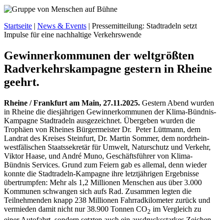
Startseite
|
News & Events
|
Pressemitteilung: Stadtradeln setzt
Impulse für eine nachhaltige Verkehrswende
Gewinnerkommunen der weltgrößten
Radverkehrskampagne gestern in Rheine
geehrt.
Rheine / Frankfurt am Main, 27.11.2025.
Gestern Abend wurden
in Rheine die diesjährigen Gewinnerkommunen der Klima-Bündnis-
Kampagne Stadtradeln ausgezeichnet. Übergeben wurden die
Trophäen von Rheines Bürgermeister Dr. Peter Lüttmann, dem
Landrat des Kreises Steinfurt, Dr. Martin Sommer, dem nordrhein-
westfälischen Staatssekretär für Umwelt, Naturschutz und Verkehr,
Viktor Haase, und André Muno, Geschäftsführer von Klima-
Bündnis Services. Grund zum Feiern gab es allemal, denn wieder
konnte die Stadtradeln-Kampagne ihre letztjährigen Ergebnisse
übertrumpfen: Mehr als 1,2 Millionen Menschen aus über 3.000
Kommunen schwangen sich aufs Rad. Zusammen legten die
Teilnehmenden knapp 238 Millionen Fahrradkilometer zurück und
vermieden damit nicht nur 38.900 Tonnen CO
im Vergleich zu
2
einer Autofahrt, sondern setzten auch ein ausdrucksstarkes Zeichen