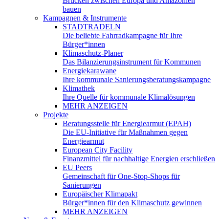
Brücken zwischen Europa und Amazonien
bauen
Kampagnen & Instrumente
STADTRADELN
Die beliebte Fahrradkampagne für Ihre
Bürger*innen
Klimaschutz-Planer
Das Bilanzierungsinstrument für Kommunen
Energiekarawane
Ihre kommunale Sanierungsberatungskampagne
Klimathek
Ihre Quelle für kommunale Klimalösungen
MEHR ANZEIGEN
Projekte
Beratungsstelle für Energiearmut (EPAH)
Die EU-Initiative für Maßnahmen gegen
Energiearmut
European City Facility
Finanzmittel für nachhaltige Energien erschließen
EU Peers
Gemeinschaft für One-Stop-Shops für
Sanierungen
Europäischer Klimapakt
Bürger*innen für den Klimaschutz gewinnen
MEHR ANZEIGEN