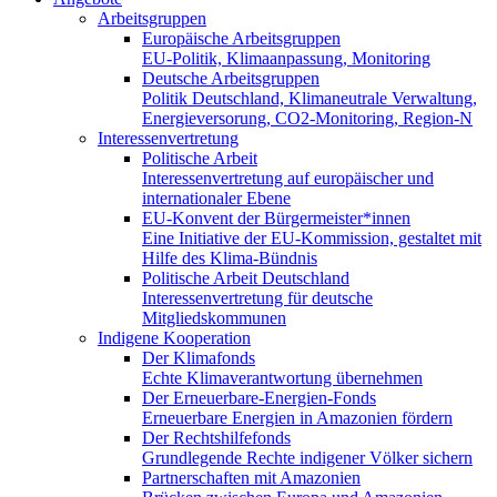
Arbeitsgruppen
Europäische Arbeitsgruppen
EU-Politik, Klimaanpassung, Monitoring
Deutsche Arbeitsgruppen
Politik Deutschland, Klimaneutrale Verwaltung,
Energieversorung, CO2-Monitoring, Region-N
Interessenvertretung
Politische Arbeit
Interessenvertretung auf europäischer und
internationaler Ebene
EU-Konvent der Bürgermeister*innen
Eine Initiative der EU-Kommission, gestaltet mit
Hilfe des Klima-Bündnis
Politische Arbeit Deutschland
Interessenvertretung für deutsche
Mitgliedskommunen
Indigene Kooperation
Der Klimafonds
Echte Klimaverantwortung übernehmen
Der Erneuerbare-Energien-Fonds
Erneuerbare Energien in Amazonien fördern
Der Rechtshilfefonds
Grundlegende Rechte indigener Völker sichern
Partnerschaften mit Amazonien