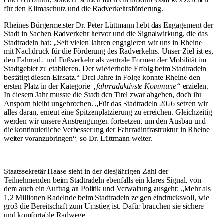
für den Klimaschutz und die Radverkehrsförderung.
Rheines Bürgermeister Dr. Peter Lüttmann hebt das Engagement der
Stadt in Sachen Radverkehr hervor und die Signalwirkung, die das
Stadtradeln hat: „Seit vielen Jahren engagieren wir uns in Rheine
mit Nachdruck für die Förderung des Radverkehrs. Unser Ziel ist es,
den Fahrrad- und Fußverkehr als zentrale Formen der Mobilität im
Stadtgebiet zu etablieren. Der wiederholte Erfolg beim Stadtradeln
bestätigt diesen Einsatz.“ Drei Jahre in Folge konnte Rheine den
ersten Platz in der Kategorie
„fahrradaktivste Kommune“
erzielen.
In diesem Jahr musste die Stadt den Titel zwar abgeben, doch ihr
Ansporn bleibt ungebrochen. „Für das Stadtradeln 2026 setzen wir
alles daran, erneut eine Spitzenplatzierung zu erreichen. Gleichzeitig
werden wir unsere Anstrengungen fortsetzen, um den Ausbau und
die kontinuierliche Verbesserung der Fahrradinfrastruktur in Rheine
weiter voranzubringen“, so Dr. Lüttmann weiter.
Staatssekretär Haase sieht in der diesjährigen Zahl der
Teilnehmenden beim Stadtradeln ebenfalls ein klares Signal, von
dem auch ein Auftrag an Politik und Verwaltung ausgeht: „Mehr als
1,2 Millionen Radelnde beim Stadtradeln zeigen eindrucksvoll, wie
groß die Bereitschaft zum Umstieg ist. Dafür brauchen sie sichere
und komfortable Radwege.