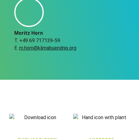
Moritz Horn
T. +49 69 717139-59
E.
m.horn@klimabuendnis.org