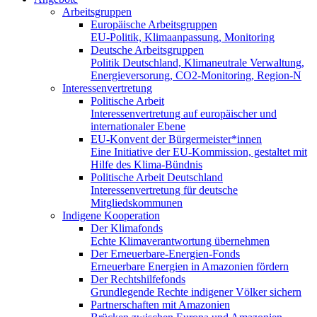
Arbeitsgruppen
Europäische Arbeitsgruppen
EU-Politik, Klimaanpassung, Monitoring
Deutsche Arbeitsgruppen
Politik Deutschland, Klimaneutrale Verwaltung,
Energieversorung, CO2-Monitoring, Region-N
Interessenvertretung
Politische Arbeit
Interessenvertretung auf europäischer und
internationaler Ebene
EU-Konvent der Bürgermeister*innen
Eine Initiative der EU-Kommission, gestaltet mit
Hilfe des Klima-Bündnis
Politische Arbeit Deutschland
Interessenvertretung für deutsche
Mitgliedskommunen
Indigene Kooperation
Der Klimafonds
Echte Klimaverantwortung übernehmen
Der Erneuerbare-Energien-Fonds
Erneuerbare Energien in Amazonien fördern
Der Rechtshilfefonds
Grundlegende Rechte indigener Völker sichern
Partnerschaften mit Amazonien