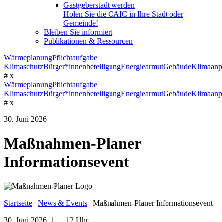
Gastgeberstadt werden
Holen Sie die CAIC in Ihre Stadt oder
Gemeinde!
Bleiben Sie informiert
Publikationen & Ressourcen
Wärmeplanung
Pflichtaufgabe
Klimaschutz
Bürger*innenbeteiligung
Energiearmut
Gebäude
Klimaanp
#
x
Wärmeplanung
Pflichtaufgabe
Klimaschutz
Bürger*innenbeteiligung
Energiearmut
Gebäude
Klimaanp
#
x
30. Juni 2026
Maßnahmen-Planer
Informationsevent
Startseite
|
News & Events
|
Maßnahmen-Planer Informationsevent
30. Juni 2026, 11 – 12 Uhr