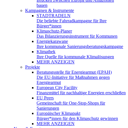
Brücken zwischen Europa und Amazonien
bauen
Kampagnen & Instrumente
STADTRADELN
Die beliebte Fahrradkampagne für Ihre
Bürger*innen
Klimaschutz-Planer
Das Bilanzierungsinstrument für Kommunen
Energiekarawane
Ihre kommunale Sanierungsberatungskampagne
Klimathek
Ihre Quelle für kommunale Klimalösungen
MEHR ANZEIGEN
Projekte
Beratungsstelle für Energiearmut (EPAH)
Die EU-Initiative für Maßnahmen gegen
Energiearmut
European City Facility
Finanzmittel für nachhaltige Energien erschließen
EU Peers
Gemeinschaft für One-Stop-Shops für
Sanierungen
Europäischer Klimapakt
Bürger*innen für den Klimaschutz gewinnen
MEHR ANZEIGEN