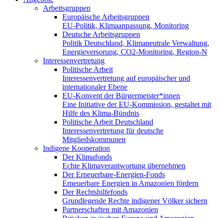
Arbeitsgruppen
Europäische Arbeitsgruppen
EU-Politik, Klimaanpassung, Monitoring
Deutsche Arbeitsgruppen
Politik Deutschland, Klimaneutrale Verwaltung,
Energieversorung, CO2-Monitoring, Region-N
Interessenvertretung
Politische Arbeit
Interessenvertretung auf europäischer und
internationaler Ebene
EU-Konvent der Bürgermeister*innen
Eine Initiative der EU-Kommission, gestaltet mit
Hilfe des Klima-Bündnis
Politische Arbeit Deutschland
Interessenvertretung für deutsche
Mitgliedskommunen
Indigene Kooperation
Der Klimafonds
Echte Klimaverantwortung übernehmen
Der Erneuerbare-Energien-Fonds
Erneuerbare Energien in Amazonien fördern
Der Rechtshilfefonds
Grundlegende Rechte indigener Völker sichern
Partnerschaften mit Amazonien