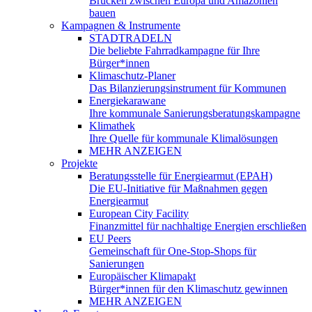
Brücken zwischen Europa und Amazonien
bauen
Kampagnen & Instrumente
STADTRADELN
Die beliebte Fahrradkampagne für Ihre
Bürger*innen
Klimaschutz-Planer
Das Bilanzierungsinstrument für Kommunen
Energiekarawane
Ihre kommunale Sanierungsberatungskampagne
Klimathek
Ihre Quelle für kommunale Klimalösungen
MEHR ANZEIGEN
Projekte
Beratungsstelle für Energiearmut (EPAH)
Die EU-Initiative für Maßnahmen gegen
Energiearmut
European City Facility
Finanzmittel für nachhaltige Energien erschließen
EU Peers
Gemeinschaft für One-Stop-Shops für
Sanierungen
Europäischer Klimapakt
Bürger*innen für den Klimaschutz gewinnen
MEHR ANZEIGEN