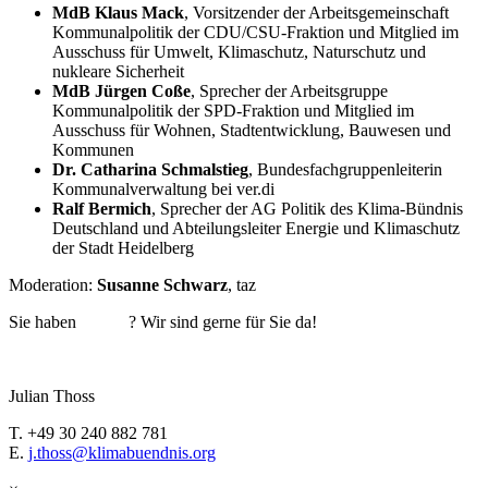
MdB Klaus Mack
, Vorsitzender der Arbeitsgemeinschaft
Kommunalpolitik der CDU/CSU-Fraktion und Mitglied im
Ausschuss für Umwelt, Klimaschutz, Naturschutz und
nukleare Sicherheit
MdB Jürgen Coße
, Sprecher der Arbeitsgruppe
Kommunalpolitik der SPD-Fraktion und Mitglied im
Ausschuss für Wohnen, Stadtentwicklung, Bauwesen und
Kommunen
Dr. Catharina Schmalstieg
, Bun­­des­fach­­grup­­pen­lei­te­rin
Kom­mu­nal­ver­wal­tung bei ver.di
Ralf Bermich
, Sprecher der AG Politik des Klima-Bündnis
Deutschland und Abteilungsleiter Energie und Klimaschutz
der Stadt Heidelberg
Moderation:
Susanne Schwarz
, taz
Sie haben
Fragen
? Wir sind gerne für Sie da!
Julian Thoss
T. +49 30 240 882 781
E.
j.thoss@klimabuendnis.org