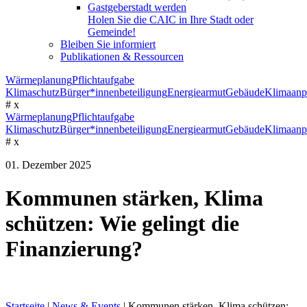
Gastgeberstadt werden
Holen Sie die CAIC in Ihre Stadt oder
Gemeinde!
Bleiben Sie informiert
Publikationen & Ressourcen
Wärmeplanung
Pflichtaufgabe
Klimaschutz
Bürger*innenbeteiligung
Energiearmut
Gebäude
Klimaanp
#
x
Wärmeplanung
Pflichtaufgabe
Klimaschutz
Bürger*innenbeteiligung
Energiearmut
Gebäude
Klimaanp
#
x
01. Dezember 2025
Kommunen stärken, Klima
schützen: Wie gelingt die
Finanzierung?
Startseite
|
News & Events
|
Kommunen stärken, Klima schützen: