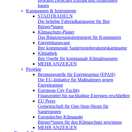
Brücken zwischen Europa und Amazonien
bauen
Kampagnen & Instrumente
STADTRADELN
Die beliebte Fahrradkampagne für Ihre
Bürger*innen
Klimaschutz-Planer
Das Bilanzierungsinstrument für Kommunen
Energiekarawane
Ihre kommunale Sanierungsberatungskampagne
Klimathek
Ihre Quelle für kommunale Klimalösungen
MEHR ANZEIGEN
Projekte
Beratungsstelle für Energiearmut (EPAH)
Die EU-Initiative für Maßnahmen gegen
Energiearmut
European City Facility
Finanzmittel für nachhaltige Energien erschließen
EU Peers
Gemeinschaft für One-Stop-Shops für
Sanierungen
Europäischer Klimapakt
Bürger*innen für den Klimaschutz gewinnen
MEHR ANZEIGEN