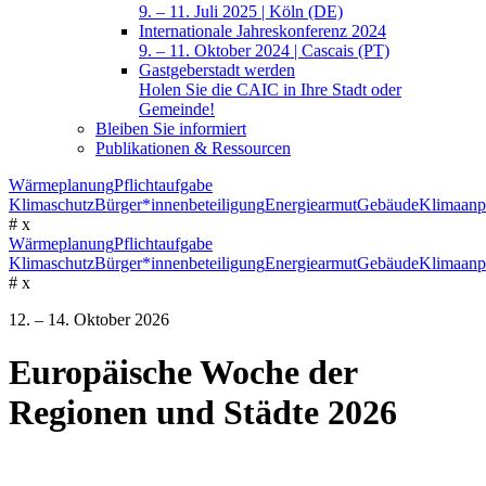
9. – 11. Juli 2025 | Köln (DE)
Internationale Jahreskonferenz 2024
9. – 11. Oktober 2024 | Cascais (PT)
Gastgeberstadt werden
Holen Sie die CAIC in Ihre Stadt oder
Gemeinde!
Bleiben Sie informiert
Publikationen & Ressourcen
Wärmeplanung
Pflichtaufgabe
Klimaschutz
Bürger*innenbeteiligung
Energiearmut
Gebäude
Klimaanp
#
x
Wärmeplanung
Pflichtaufgabe
Klimaschutz
Bürger*innenbeteiligung
Energiearmut
Gebäude
Klimaanp
#
x
12. – 14. Oktober 2026
Europäische Woche der
Regionen und Städte 2026