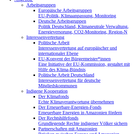
Arbeitsgruppen
Europäische Arbeitsgruppen
EU-Politik, Klimaanpassung, Monitoring
Deutsche Arbeitsgruppen
Politik Deutschland, Klimaneutrale Verwaltung,
Energieversorung, CO2-Monitoring, Region-N
Interessenvertretung
Politische Arbeit
Interessenvertretung auf europäischer und
internationaler Ebene
EU-Konvent der Bürgermeister*innen
Eine Initiative der EU-Kommission, gestaltet mit
Hilfe des Klima-Bündnis
Politische Arbeit Deutschland
Interessenvertretung für deutsche
Mitgliedskommunen
Indigene Kooperation
Der Klimafonds
Echte Klimaverantwortung übernehmen
Der Erneuerbare-Energien-Fonds
Erneuerbare Energien in Amazonien fördern
Der Rechtshilfefonds
Grundlegende Rechte indigener Völker sichern
Partnerschaften mit Amazonien