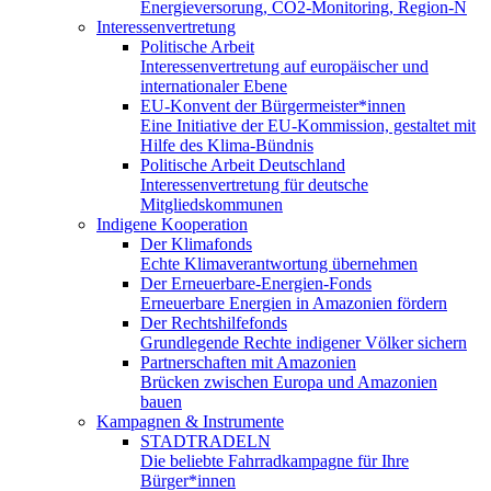
Energieversorung, CO2-Monitoring, Region-N
Interessenvertretung
Politische Arbeit
Interessenvertretung auf europäischer und
internationaler Ebene
EU-Konvent der Bürgermeister*innen
Eine Initiative der EU-Kommission, gestaltet mit
Hilfe des Klima-Bündnis
Politische Arbeit Deutschland
Interessenvertretung für deutsche
Mitgliedskommunen
Indigene Kooperation
Der Klimafonds
Echte Klimaverantwortung übernehmen
Der Erneuerbare-Energien-Fonds
Erneuerbare Energien in Amazonien fördern
Der Rechtshilfefonds
Grundlegende Rechte indigener Völker sichern
Partnerschaften mit Amazonien
Brücken zwischen Europa und Amazonien
bauen
Kampagnen & Instrumente
STADTRADELN
Die beliebte Fahrradkampagne für Ihre
Bürger*innen